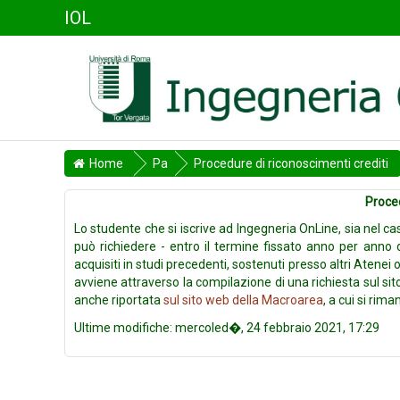
IOL
Home
Pa
Procedure di riconoscimenti crediti
gin
Proced
e
Lo studente che si iscrive ad Ingegneria OnLine, sia nel c
del
può richiedere - entro il termine fissato anno per anno d
sit
acquisiti in studi precedenti, sostenuti presso altri Atenei 
avviene attraverso la compilazione di una richiesta sul si
o
anche riportata
sul sito web della Macroarea
, a cui si rim
Ultime modifiche: mercoled�, 24 febbraio 2021, 17:29