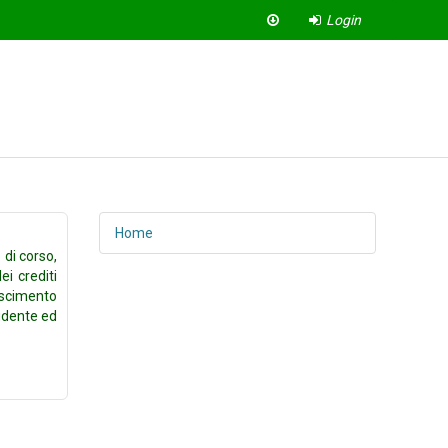
Login
Home
 di corso,
ei crediti
noscimento
tudente ed